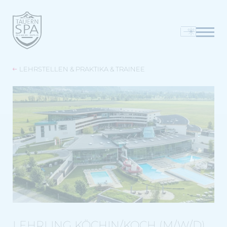
LEHRSTELLEN & PRAKTIKA & TRAINEE
LEHRLING KÖCHIN/KOCH (M/W/D)