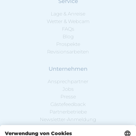
Service
Lage & Anreise
Wetter & Webcam
FAQs
Blog
Prospekte
Revisionsarbeiten
Unternehmen
Ansprechpartner
Jobs
Presse
Gästefeedback
Partnerbetriebe
Newsletter-Anmeldung