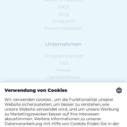
FAQs
Blog
Prospekte
Revisionsarbeiten
Unternehmen
Ansprechpartner
Jobs
Presse
Gästefeedback
Partnerbetriebe
Newsletter-Anmeldung
DE
EN