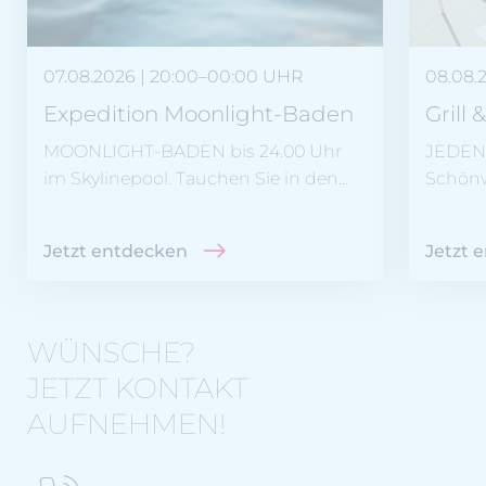
07.08.2026
| 20:00–00:00 UHR
08.08.
Expedition Moonlight-Baden
Grill &
MOONLIGHT-BADEN bis 24.00 Uhr
JEDEN 
im Skylinepool. Tauchen Sie in den
Schönw
Abendstunden ab und schwimmen
Schirmb
Sie im Skylinepool dem
vom Gri
Jetzt entdecken
Jetzt 
atemberauebenden Bergpanorama
und den funkelnden Sternen
entgegen.
WÜNSCHE?
JETZT KONTAKT
AUFNEHMEN!