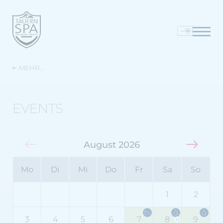
MEHR…
EVENTS
August 2026
Mo
Di
Mi
Do
Fr
Sa
So
1
2
3
4
5
6
7
8
9
+1