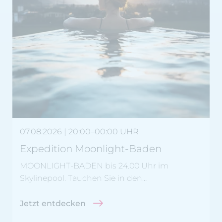
07.08.2026
| 20:00–00:00 UHR
Expedition Moonlight-Baden
MOONLIGHT-BADEN bis 24.00 Uhr im
Skylinepool. Tauchen Sie in den
Abendstunden ab und schwimmen Sie im
Skylinepool dem atemberauebenden
Jetzt entdecken
Bergpanorama und den funkelnden Sternen