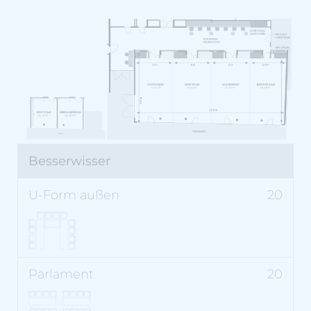
Besserwisser
U-
Form
Kino
20
Parlament
außen
Tagungsräume
20