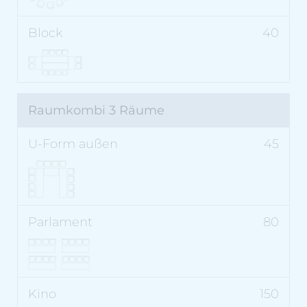
40
Raumkombi 3 Räume
45
80
150