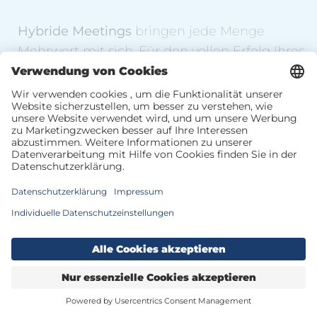
Hybride Meetings
bringen jede Menge
Mehrwert mit sich. Für den vollen Erfolg Ihres
Hybriden Events bieten wir die geeignete
Technik & Technologie
an.
Mit unserem TOP-Partner, dem
Kaprun
Diagnostikzentrum
, in der Region
garantieren wir eine
Neuheit
zum Thema
Corporate Well-Being
.
Thermentickets
Zimmer buchen