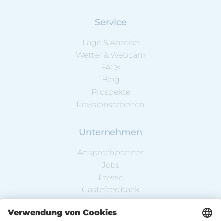
Service
Lage & Anreise
Wetter & Webcam
FAQs
Blog
Prospekte
Revisionsarbeiten
Unternehmen
Ansprechpartner
Jobs
Presse
Gästefeedback
Partnerbetriebe
Newsletter-Anmeldung