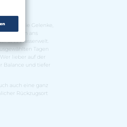
ntlastet die Gelenke,
cht einfach ans
er SPA Wasserwelt.
 ausgewählten Tagen
Wer lieber auf der
r Balance und tiefer
euch auch eine ganz
nlicher Rückzugsort