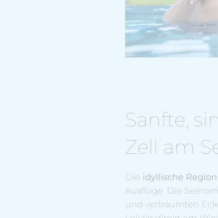
Sanfte, s
Zell am S
Die
idyllische Region
Ausflüge. Die Seeroma
und verträumten Eck
Lokale direkt am Wass