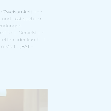
ße
Zweisamkeit
und
 und lasst euch im
wendungen
mt sind. Genießt ein
etten oder kuschelt
dem Motto
„EAT –