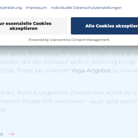
szeit zu 'Dritt'
, dass Wasser DAS Element für Schwangere ist. Es e
kt ein Gefühl der Schwerelosigkeit. Gib das Gewi
schwebe in einem unserer 12 Pools & Becken in d
sschen sanfte Bewegung im Wasser mögen, wird an
boten, die den Kreislauf sanft in Schwung bringt. 
chte, findet bei unserem
Yoga-Angebot
zu innere
phäre, Ruhe & ungestörte Zweisamkeit könnt ihr 
unserem Private SPA reservieren – euer ganz persö
te.
e