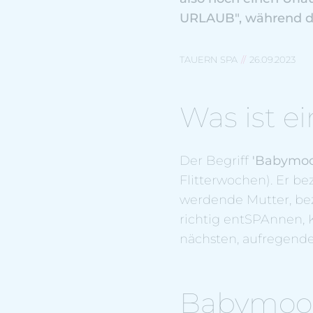
URLAUB", während d
TAUERN SPA
26.09.2023
Was ist 
Der Begriff
'Babymoo
Flitterwochen). Er bez
werdende Mutter, bez
richtig entSPAnnen, 
nächsten, aufregende
Babymoon 