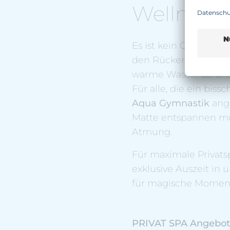
Wellnessau
Es ist kein Geheimnis
den Rücken und schen
warme Wasser ab und 
Für alle, die ein bi
Aqua Gymnastik
ange
Matte entspannen mö
Atmung.
Für maximale Privats
exklusive Auszeit in 
für magische Momen
PRIVAT SPA Angebot