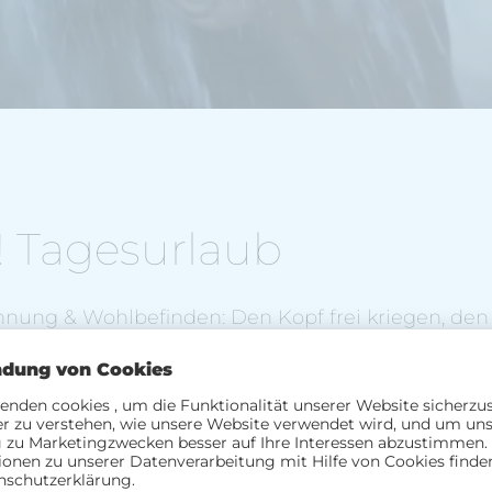
! Tagesurlaub
annung & Wohlbefinden: Den Kopf frei kriegen, de
erieren, erholen,
Kraft tanken
oder einfach mal
Zei
u mit unseren
Relax! Tagesurlaub Angeboten.
reservierten Liege
, schmöke in einer der kostenlose
ichen Snacks und Erfrischungen
. Du genießt auße
wie beispielsweise den Aufenthalt in der Relax! Lou