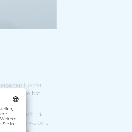
n eigenen Körper
t für sich selbst
n Zeitschrift oder
rdem noch weitere
nge, Snacks,