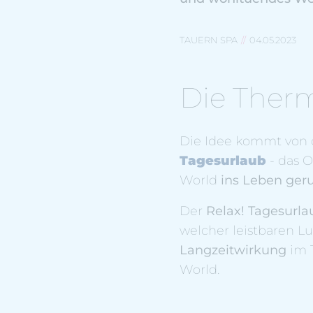
TAUERN SPA
04.05.2023
Die Ther
Die Idee kommt von
Tagesurlaub
- das O
World
ins Leben ger
Der
Relax! Tagesurla
welcher leistbaren L
Langzeitwirkung
im 
World.