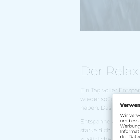
Der Relax
Ein Tag voller Entsp
wieder spüren, regen
haben. Das kannst d
Entspanne auf einer
stärke dich mit
köstl
zusätzliche Services 