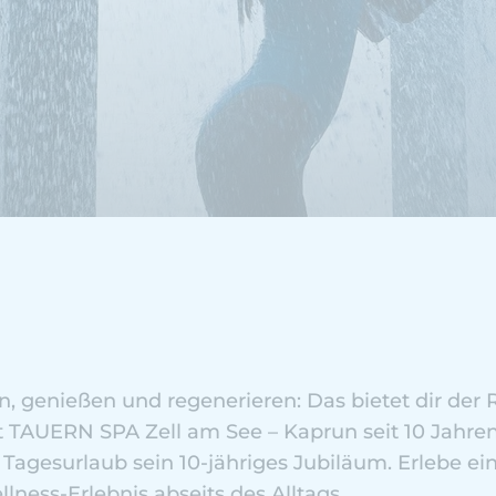
n, genießen und regenerieren: Das bietet dir der 
t TAUERN SPA Zell am See – Kaprun seit 10 Jahren,
! Tagesurlaub sein 10-jähriges Jubiläum. Erlebe ei
ness-Erlebnis abseits des Alltags.